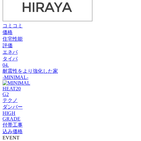
コミコミ
価格
住宅性能
評価
エネパ
タイパ
04.
耐震性をより強化した家
‐MINIMAL‐
HEAT20
G2
テクノ
ダンバー
HIGH
GRADE
付帯工事
込み価格
EVENT