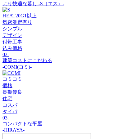
より快適な暮し -S（エス）-
HEAT20
G1
以上
気密測定
有り
シンプル
デザイン
付帯工事
込み価格
02.
建築コストにこだわる
‐COMI(コミ)‐
コミコミ
価格
長期優良
住宅
コスパ
タイパ
03.
コンパクトな平屋
‐HIRAYA‐