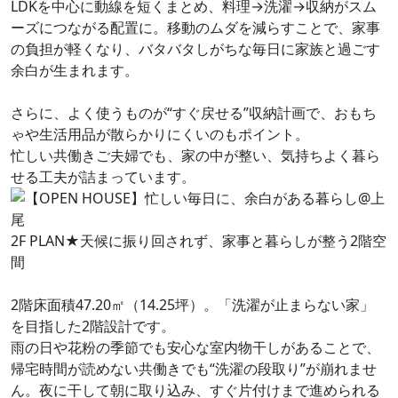
LDKを中心に動線を短くまとめ、料理→洗濯→収納がスム
ーズにつながる配置に。移動のムダを減らすことで、家事
の負担が軽くなり、バタバタしがちな毎日に家族と過ごす
余白が生まれます。
さらに、よく使うものが“すぐ戻せる”収納計画で、おもち
ゃや生活用品が散らかりにくいのもポイント。
忙しい共働きご夫婦でも、家の中が整い、気持ちよく暮ら
せる工夫が詰まっています。
2F PLAN★天候に振り回されず、家事と暮らしが整う2階空
間
2階床面積47.20㎡（14.25坪）。「洗濯が止まらない家」
を目指した2階設計です。
雨の日や花粉の季節でも安心な室内物干しがあることで、
帰宅時間が読めない共働きでも“洗濯の段取り”が崩れませ
ん。夜に干して朝に取り込み、すぐ片付けまで進められる